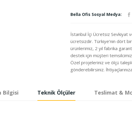
Bella Ofis Sosyal Medya:
İstanbul İçi Ücretsiz Sevkiyat 
ücretsizdir. Türkiye’nin dört b
ürünlerimiz, 2 yıl fabrika garanti
destek için müşteri temsilcimi
Özel projeleriniz ve ölçü talepl
gönderebilirsiniz. İhtiyaçları
 Bilgisi
Teknik Ölçüler
Teslimat & M