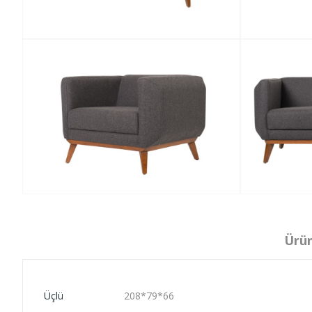
Ürün
Üçlü
208*79*66