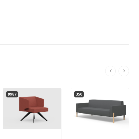
9987
350