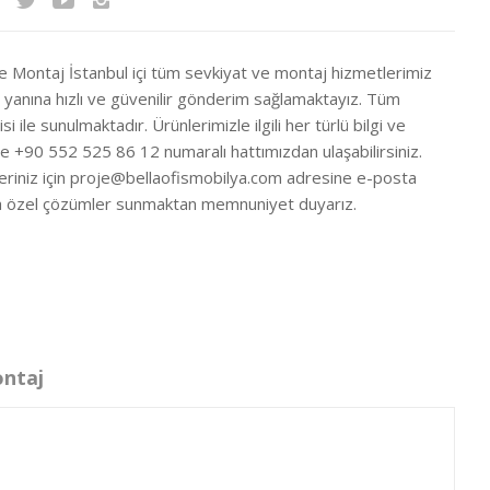
ve Montaj İstanbul içi tüm sevkiyat ve montaj hizmetlerimiz
ir yanına hızlı ve güvenilir gönderim sağlamaktayız. Tüm
si ile sunulmaktadır. Ürünlerimizle ilgili her türlü bilgi ve
ze +90 552 525 86 12 numaralı hattımızdan ulaşabilirsiniz.
eriniz için
proje@bellaofismobilya.com
adresine e-posta
nıza özel çözümler sunmaktan memnuniyet duyarız.
ontaj