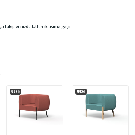
ü taleplerinizde lütfen iletişime geçin.
.
9985
9986