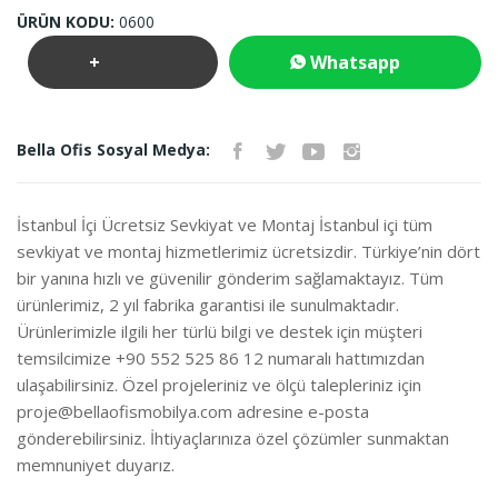
ÜRÜN KODU:
0600
+
Whatsapp
Teklif
İletişim
Bella Ofis Sosyal Medya:
İste
İstanbul İçi Ücretsiz Sevkiyat ve Montaj İstanbul içi tüm
sevkiyat ve montaj hizmetlerimiz ücretsizdir. Türkiye’nin dört
bir yanına hızlı ve güvenilir gönderim sağlamaktayız. Tüm
ürünlerimiz, 2 yıl fabrika garantisi ile sunulmaktadır.
Ürünlerimizle ilgili her türlü bilgi ve destek için müşteri
temsilcimize +90 552 525 86 12 numaralı hattımızdan
ulaşabilirsiniz. Özel projeleriniz ve ölçü talepleriniz için
proje@bellaofismobilya.com
adresine e-posta
gönderebilirsiniz. İhtiyaçlarınıza özel çözümler sunmaktan
memnuniyet duyarız.