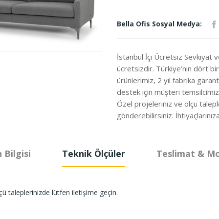
Bella Ofis Sosyal Medya:
İstanbul İçi Ücretsiz Sevkiyat 
ücretsizdir. Türkiye’nin dört b
ürünlerimiz, 2 yıl fabrika garanti
destek için müşteri temsilcimi
Özel projeleriniz ve ölçü talepl
gönderebilirsiniz. İhtiyaçları
 Bilgisi
Teknik Ölçüler
Teslimat & M
ü taleplerinizde lütfen iletişime geçin.