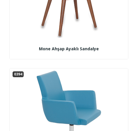
Mone Ahşap Ayaklı Sandalye
0394