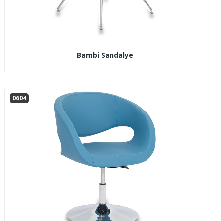
Bambi Sandalye
0604