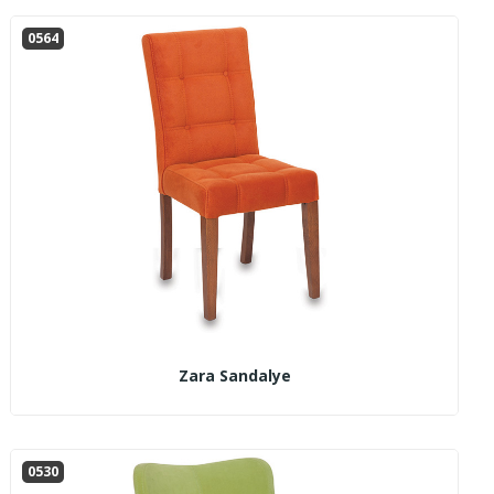
0564
Zara Sandalye
0530