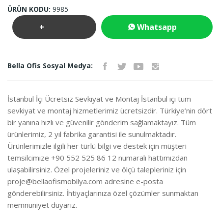
ÜRÜN KODU:
9985
+
Whatsapp
Teklif
İletişim
Bella Ofis Sosyal Medya:
İste
İstanbul İçi Ücretsiz Sevkiyat ve Montaj İstanbul içi tüm
sevkiyat ve montaj hizmetlerimiz ücretsizdir. Türkiye’nin dört
bir yanına hızlı ve güvenilir gönderim sağlamaktayız. Tüm
ürünlerimiz, 2 yıl fabrika garantisi ile sunulmaktadır.
Ürünlerimizle ilgili her türlü bilgi ve destek için müşteri
temsilcimize +90 552 525 86 12 numaralı hattımızdan
ulaşabilirsiniz. Özel projeleriniz ve ölçü talepleriniz için
proje@bellaofismobilya.com
adresine e-posta
gönderebilirsiniz. İhtiyaçlarınıza özel çözümler sunmaktan
memnuniyet duyarız.