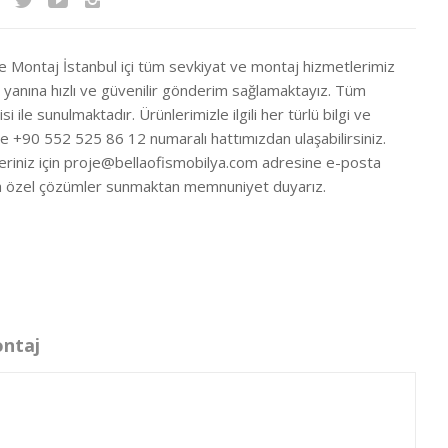
ve Montaj İstanbul içi tüm sevkiyat ve montaj hizmetlerimiz
ir yanına hızlı ve güvenilir gönderim sağlamaktayız. Tüm
si ile sunulmaktadır. Ürünlerimizle ilgili her türlü bilgi ve
ze +90 552 525 86 12 numaralı hattımızdan ulaşabilirsiniz.
eriniz için
proje@bellaofismobilya.com
adresine e-posta
nıza özel çözümler sunmaktan memnuniyet duyarız.
ontaj