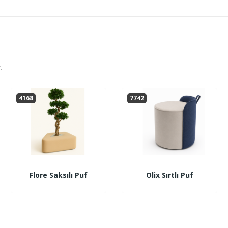
.
4168
7742
Flore Saksılı Puf
Olix Sırtlı Puf