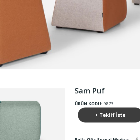
Sam Puf
ÜRÜN KODU:
9873
+ Teklif İste
Bella Ofis Sosyal Medya: