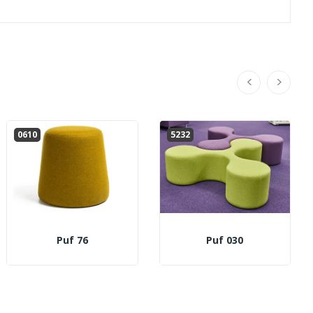
0610
5232
Puf 76
Puf 030