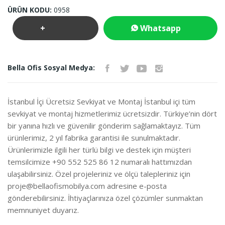
ÜRÜN KODU:
0958
+
Whatsapp
Teklif
İletişim
Bella Ofis Sosyal Medya:
İste
İstanbul İçi Ücretsiz Sevkiyat ve Montaj İstanbul içi tüm
sevkiyat ve montaj hizmetlerimiz ücretsizdir. Türkiye’nin dört
bir yanına hızlı ve güvenilir gönderim sağlamaktayız. Tüm
ürünlerimiz, 2 yıl fabrika garantisi ile sunulmaktadır.
Ürünlerimizle ilgili her türlü bilgi ve destek için müşteri
temsilcimize +90 552 525 86 12 numaralı hattımızdan
ulaşabilirsiniz. Özel projeleriniz ve ölçü talepleriniz için
proje@bellaofismobilya.com
adresine e-posta
gönderebilirsiniz. İhtiyaçlarınıza özel çözümler sunmaktan
memnuniyet duyarız.