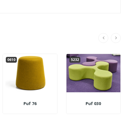
0610
5232
Puf 76
Puf 030