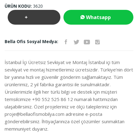
ÜRÜN KODU:
3620
+
Whatsapp
Teklif
İletişim
Bella Ofis Sosyal Medya:
İste
İstanbul İçi Ücretsiz Sevkiyat ve Montaj İstanbul içi tüm
sevkiyat ve montaj hizmetlerimiz ücretsizdir. Türkiye’nin dört
bir yanına hızlı ve güvenilir gönderim sağlamaktayız. Tüm
ürünlerimiz, 2 yıl fabrika garantisi ile sunulmaktadır.
Ürünlerimizle ilgili her türlü bilgi ve destek için müşteri
temsilcimize +90 552 525 86 12 numaralı hattımızdan
ulaşabilirsiniz. Özel projeleriniz ve ölçü talepleriniz için
proje@bellaofismobilya.com
adresine e-posta
gönderebilirsiniz. İhtiyaçlarınıza özel çözümler sunmaktan
memnuniyet duyarız.