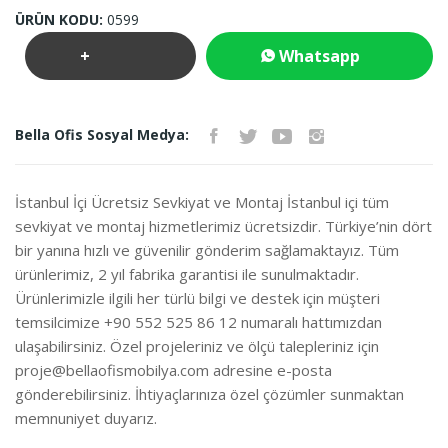
ÜRÜN KODU:
0599
+
Whatsapp
Teklif
İletişim
Bella Ofis Sosyal Medya:
İste
İstanbul İçi Ücretsiz Sevkiyat ve Montaj İstanbul içi tüm
sevkiyat ve montaj hizmetlerimiz ücretsizdir. Türkiye’nin dört
bir yanına hızlı ve güvenilir gönderim sağlamaktayız. Tüm
ürünlerimiz, 2 yıl fabrika garantisi ile sunulmaktadır.
Ürünlerimizle ilgili her türlü bilgi ve destek için müşteri
temsilcimize +90 552 525 86 12 numaralı hattımızdan
ulaşabilirsiniz. Özel projeleriniz ve ölçü talepleriniz için
proje@bellaofismobilya.com
adresine e-posta
gönderebilirsiniz. İhtiyaçlarınıza özel çözümler sunmaktan
memnuniyet duyarız.