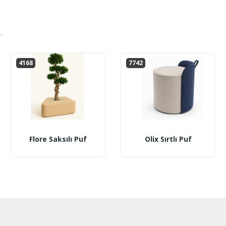
.
4168
7742
Flore Saksılı Puf
Olix Sırtlı Puf