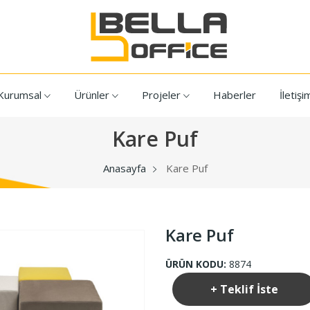
Kurumsal
Ürünler
Projeler
Haberler
İletişi
Kare Puf
Anasayfa
Kare Puf
Kare Puf
ÜRÜN KODU:
8874
+ Teklif İste