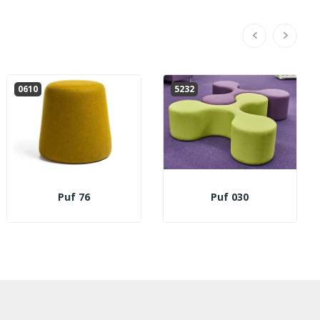
0610
5232
Puf 76
Puf 030