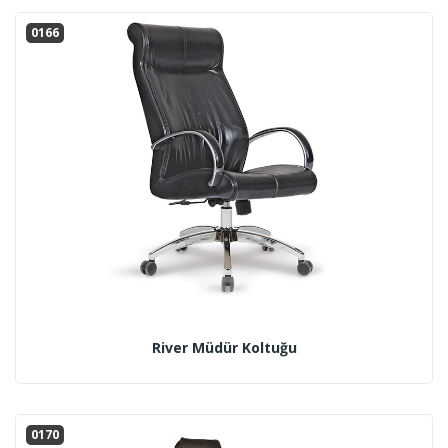
0166
River Müdür Koltuğu
0170