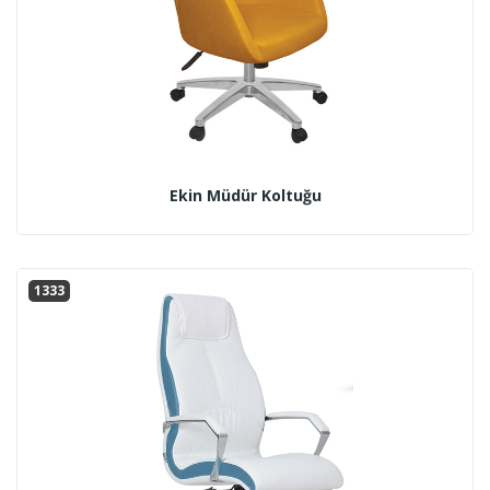
Ekin Müdür Koltuğu
1333