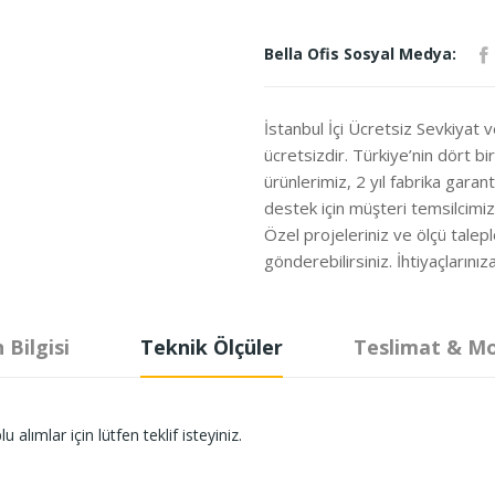
Bella Ofis Sosyal Medya:
İstanbul İçi Ücretsiz Sevkiyat 
ücretsizdir. Türkiye’nin dört b
ürünlerimiz, 2 yıl fabrika garanti
destek için müşteri temsilcimi
Özel projeleriniz ve ölçü talepl
gönderebilirsiniz. İhtiyaçları
 Bilgisi
Teknik Ölçüler
Teslimat & M
lımlar için lütfen teklif isteyiniz.