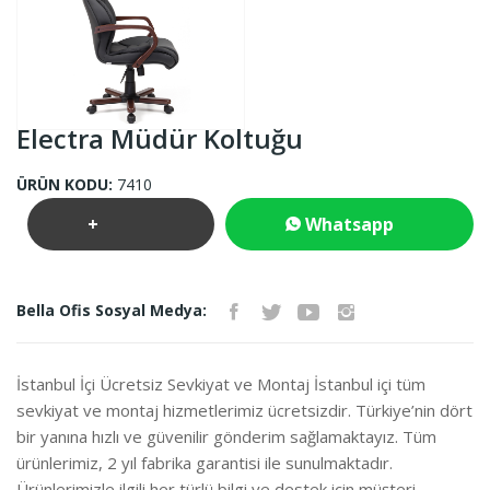
Electra Müdür Koltuğu
ÜRÜN KODU:
7410
+
Whatsapp
Teklif
İletişim
Bella Ofis Sosyal Medya:
İste
İstanbul İçi Ücretsiz Sevkiyat ve Montaj İstanbul içi tüm
sevkiyat ve montaj hizmetlerimiz ücretsizdir. Türkiye’nin dört
bir yanına hızlı ve güvenilir gönderim sağlamaktayız. Tüm
ürünlerimiz, 2 yıl fabrika garantisi ile sunulmaktadır.
Ürünlerimizle ilgili her türlü bilgi ve destek için müşteri