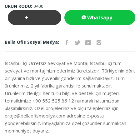
ÜRÜN KODU:
0400
+
Whatsapp
Teklif
İletişim
Bella Ofis Sosyal Medya:
İste
İstanbul İçi Ücretsiz Sevkiyat ve Montaj İstanbul içi tüm
sevkiyat ve montaj hizmetlerimiz ücretsizdir. Türkiye’nin dört
bir yanına hızlı ve güvenilir gönderim sağlamaktayız. Tüm
ürünlerimiz, 2 yıl fabrika garantisi ile sunulmaktadır.
Ürünlerimizle ilgili her türlü bilgi ve destek için müşteri
temsilcimize +90 552 525 86 12 numaralı hattımızdan
ulaşabilirsiniz. Özel projeleriniz ve ölçü talepleriniz için
proje@bellaofismobilya.com
adresine e-posta
gönderebilirsiniz. İhtiyaçlarınıza özel çözümler sunmaktan
memnuniyet duyarız.