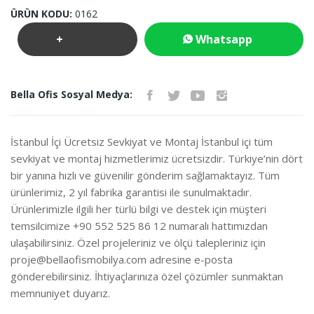
ÜRÜN KODU:
0162
+
Whatsapp
Teklif
İletişim
Bella Ofis Sosyal Medya:
İste
İstanbul İçi Ücretsiz Sevkiyat ve Montaj İstanbul içi tüm
sevkiyat ve montaj hizmetlerimiz ücretsizdir. Türkiye’nin dört
bir yanına hızlı ve güvenilir gönderim sağlamaktayız. Tüm
ürünlerimiz, 2 yıl fabrika garantisi ile sunulmaktadır.
Ürünlerimizle ilgili her türlü bilgi ve destek için müşteri
temsilcimize +90 552 525 86 12 numaralı hattımızdan
ulaşabilirsiniz. Özel projeleriniz ve ölçü talepleriniz için
proje@bellaofismobilya.com
adresine e-posta
gönderebilirsiniz. İhtiyaçlarınıza özel çözümler sunmaktan
memnuniyet duyarız.