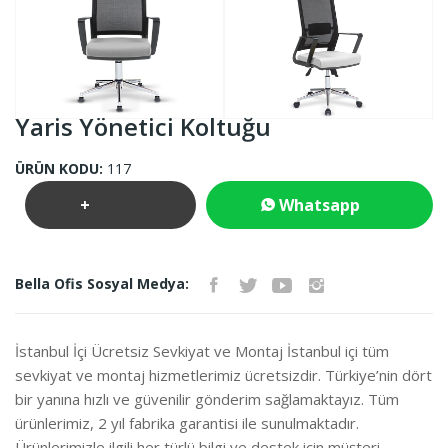
Yaris Yönetici Koltuğu
ÜRÜN KODU:
117
+
Whatsapp
Teklif
İletişim
Bella Ofis Sosyal Medya:
İste
İstanbul İçi Ücretsiz Sevkiyat ve Montaj İstanbul içi tüm
sevkiyat ve montaj hizmetlerimiz ücretsizdir. Türkiye’nin dört
bir yanına hızlı ve güvenilir gönderim sağlamaktayız. Tüm
ürünlerimiz, 2 yıl fabrika garantisi ile sunulmaktadır.
Ürünlerimizle ilgili her türlü bilgi ve destek için müşteri