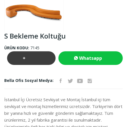
S Bekleme Koltuğu
ÜRÜN KODU:
7145
+
Whatsapp
Teklif
İletişim
Bella Ofis Sosyal Medya:
İste
İstanbul İçi Ücretsiz Sevkiyat ve Montaj İstanbul içi tüm
sevkiyat ve montaj hizmetlerimiz ücretsizdir. Türkiye’nin dört
bir yanına hızlı ve güvenilir gönderim sağlamaktayız. Tüm
ürünlerimiz, 2 yıl fabrika garantisi ile sunulmaktadır.
Ürünlerimizle ilgili her türlü bilgi ve destek için müşteri