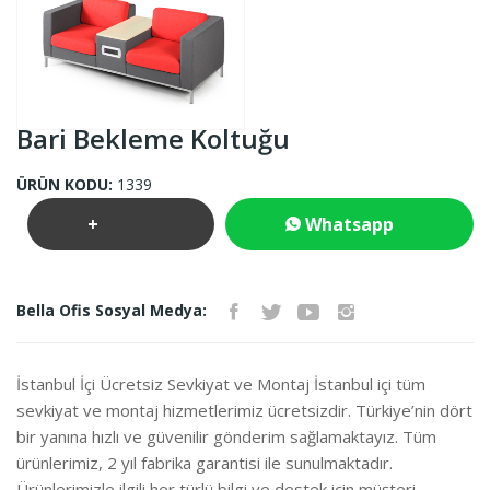
Bari Bekleme Koltuğu
ÜRÜN KODU:
1339
+
Whatsapp
Teklif
İletişim
Bella Ofis Sosyal Medya:
İste
İstanbul İçi Ücretsiz Sevkiyat ve Montaj İstanbul içi tüm
sevkiyat ve montaj hizmetlerimiz ücretsizdir. Türkiye’nin dört
bir yanına hızlı ve güvenilir gönderim sağlamaktayız. Tüm
ürünlerimiz, 2 yıl fabrika garantisi ile sunulmaktadır.
Ürünlerimizle ilgili her türlü bilgi ve destek için müşteri