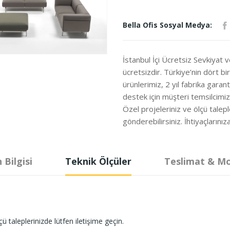
Bella Ofis Sosyal Medya:
İstanbul İçi Ücretsiz Sevkiyat 
ücretsizdir. Türkiye’nin dört b
ürünlerimiz, 2 yıl fabrika garanti
destek için müşteri temsilcimi
Özel projeleriniz ve ölçü talepl
gönderebilirsiniz. İhtiyaçları
 Bilgisi
Teknik Ölçüler
Teslimat & M
ü taleplerinizde lütfen iletişime geçin.