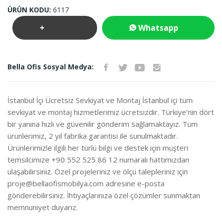
ÜRÜN KODU:
6117
+
Whatsapp
Teklif
İletişim
Bella Ofis Sosyal Medya:
İste
İstanbul İçi Ücretsiz Sevkiyat ve Montaj İstanbul içi tüm
sevkiyat ve montaj hizmetlerimiz ücretsizdir. Türkiye’nin dört
bir yanına hızlı ve güvenilir gönderim sağlamaktayız. Tüm
ürünlerimiz, 2 yıl fabrika garantisi ile sunulmaktadır.
Ürünlerimizle ilgili her türlü bilgi ve destek için müşteri
temsilcimize +90 552 525 86 12 numaralı hattımızdan
ulaşabilirsiniz. Özel projeleriniz ve ölçü talepleriniz için
proje@bellaofismobilya.com
adresine e-posta
gönderebilirsiniz. İhtiyaçlarınıza özel çözümler sunmaktan
memnuniyet duyarız.