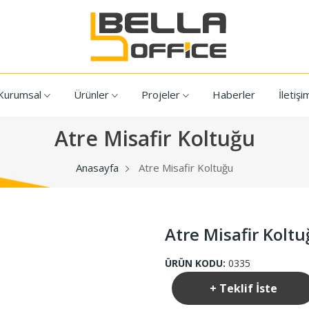
Kurumsal
Ürünler
Projeler
Haberler
İletişi
Atre Misafir Koltuğu
Anasayfa
Atre Misafir Koltuğu
Atre Misafir Kolt
ÜRÜN KODU:
0335
+ Teklif İste