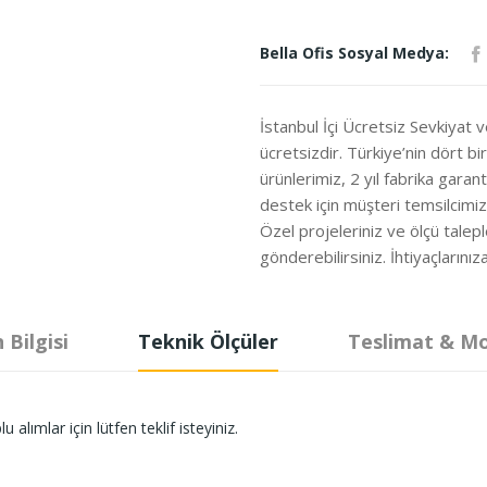
Bella Ofis Sosyal Medya:
İstanbul İçi Ücretsiz Sevkiyat 
ücretsizdir. Türkiye’nin dört b
ürünlerimiz, 2 yıl fabrika garanti
destek için müşteri temsilcimi
Özel projeleriniz ve ölçü talepl
gönderebilirsiniz. İhtiyaçları
 Bilgisi
Teknik Ölçüler
Teslimat & M
lımlar için lütfen teklif isteyiniz.