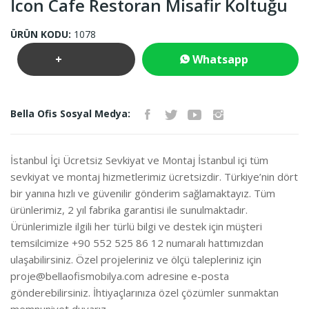
İcon Cafe Restoran Misafir Koltuğu
ÜRÜN KODU:
1078
+
Whatsapp
Teklif
İletişim
Bella Ofis Sosyal Medya:
İste
İstanbul İçi Ücretsiz Sevkiyat ve Montaj İstanbul içi tüm
sevkiyat ve montaj hizmetlerimiz ücretsizdir. Türkiye’nin dört
bir yanına hızlı ve güvenilir gönderim sağlamaktayız. Tüm
ürünlerimiz, 2 yıl fabrika garantisi ile sunulmaktadır.
Ürünlerimizle ilgili her türlü bilgi ve destek için müşteri
temsilcimize +90 552 525 86 12 numaralı hattımızdan
ulaşabilirsiniz. Özel projeleriniz ve ölçü talepleriniz için
proje@bellaofismobilya.com
adresine e-posta
gönderebilirsiniz. İhtiyaçlarınıza özel çözümler sunmaktan
memnuniyet duyarız.