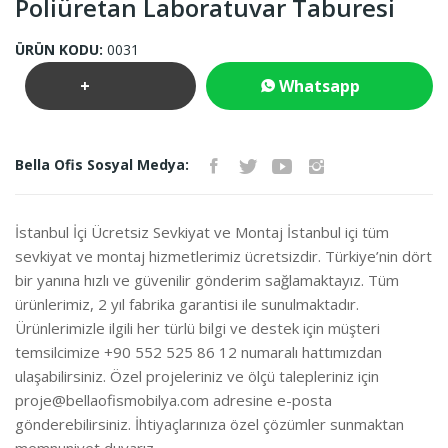
Poliüretan Laboratuvar Taburesi
ÜRÜN KODU:
0031
+
Whatsapp
Teklif
İletişim
Bella Ofis Sosyal Medya:
İste
İstanbul İçi Ücretsiz Sevkiyat ve Montaj İstanbul içi tüm
sevkiyat ve montaj hizmetlerimiz ücretsizdir. Türkiye’nin dört
bir yanına hızlı ve güvenilir gönderim sağlamaktayız. Tüm
ürünlerimiz, 2 yıl fabrika garantisi ile sunulmaktadır.
Ürünlerimizle ilgili her türlü bilgi ve destek için müşteri
temsilcimize +90 552 525 86 12 numaralı hattımızdan
ulaşabilirsiniz. Özel projeleriniz ve ölçü talepleriniz için
proje@bellaofismobilya.com
adresine e-posta
gönderebilirsiniz. İhtiyaçlarınıza özel çözümler sunmaktan
memnuniyet duyarız.