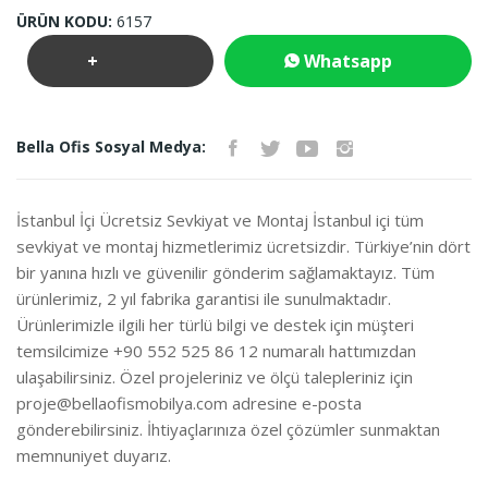
ÜRÜN KODU:
6157
+
Whatsapp
Teklif
İletişim
Bella Ofis Sosyal Medya:
İste
İstanbul İçi Ücretsiz Sevkiyat ve Montaj İstanbul içi tüm
sevkiyat ve montaj hizmetlerimiz ücretsizdir. Türkiye’nin dört
bir yanına hızlı ve güvenilir gönderim sağlamaktayız. Tüm
ürünlerimiz, 2 yıl fabrika garantisi ile sunulmaktadır.
Ürünlerimizle ilgili her türlü bilgi ve destek için müşteri
temsilcimize +90 552 525 86 12 numaralı hattımızdan
ulaşabilirsiniz. Özel projeleriniz ve ölçü talepleriniz için
proje@bellaofismobilya.com
adresine e-posta
gönderebilirsiniz. İhtiyaçlarınıza özel çözümler sunmaktan
memnuniyet duyarız.