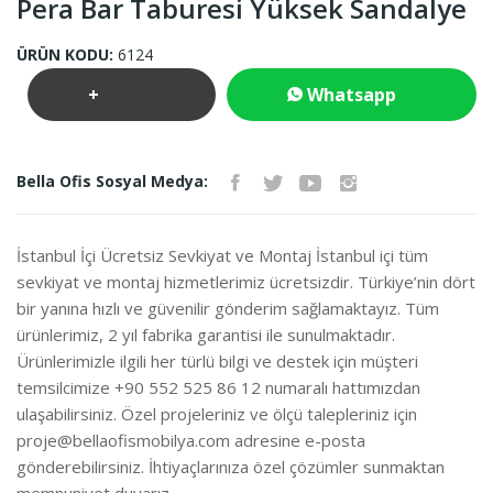
Pera Bar Taburesi Yüksek Sandalye
ÜRÜN KODU:
6124
+
Whatsapp
Teklif
İletişim
Bella Ofis Sosyal Medya:
İste
İstanbul İçi Ücretsiz Sevkiyat ve Montaj İstanbul içi tüm
sevkiyat ve montaj hizmetlerimiz ücretsizdir. Türkiye’nin dört
bir yanına hızlı ve güvenilir gönderim sağlamaktayız. Tüm
ürünlerimiz, 2 yıl fabrika garantisi ile sunulmaktadır.
Ürünlerimizle ilgili her türlü bilgi ve destek için müşteri
temsilcimize +90 552 525 86 12 numaralı hattımızdan
ulaşabilirsiniz. Özel projeleriniz ve ölçü talepleriniz için
proje@bellaofismobilya.com
adresine e-posta
gönderebilirsiniz. İhtiyaçlarınıza özel çözümler sunmaktan
memnuniyet duyarız.