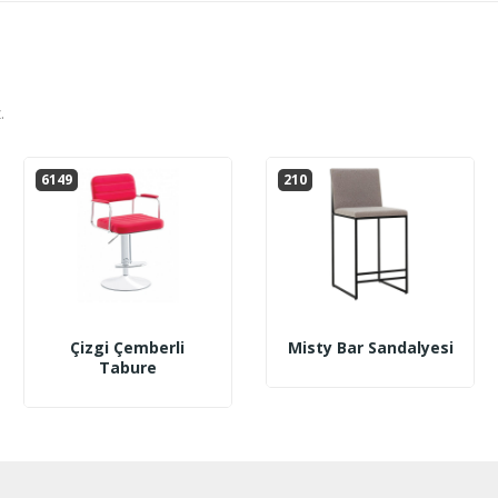
.
6149
210
Çizgi Çemberli
Misty Bar Sandalyesi
Tabure