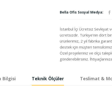
Bella Ofis Sosyal Medya:
İstanbul İçi Ücretsiz Sevkiyat 
ücretsizdir. Türkiye’nin dört b
ürünlerimiz, 2 yıl fabrika garanti
destek için müşteri temsilcimi
Özel projeleriniz ve ölçü talepl
gönderebilirsiniz. İhtiyaçları
 Bilgisi
Teknik Ölçüler
Teslimat & M