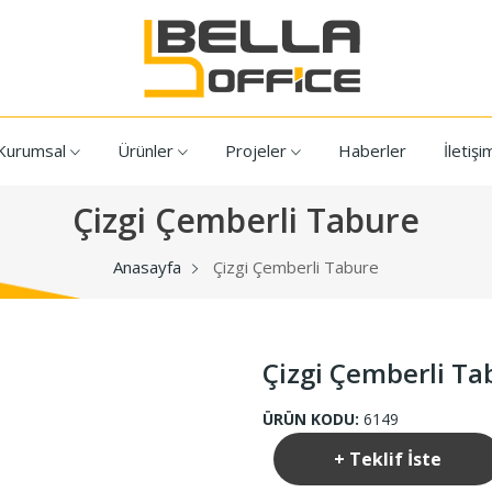
Kurumsal
Ürünler
Projeler
Haberler
İletişi
Çizgi Çemberli Tabure
Anasayfa
Çizgi Çemberli Tabure
Çizgi Çemberli Ta
ÜRÜN KODU:
6149
+ Teklif İste