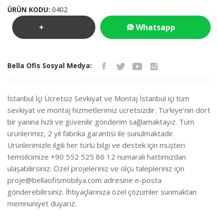
ÜRÜN KODU:
0402
+
Whatsapp
Teklif
İletişim
Bella Ofis Sosyal Medya:
İste
İstanbul İçi Ücretsiz Sevkiyat ve Montaj İstanbul içi tüm
sevkiyat ve montaj hizmetlerimiz ücretsizdir. Türkiye’nin dört
bir yanına hızlı ve güvenilir gönderim sağlamaktayız. Tüm
ürünlerimiz, 2 yıl fabrika garantisi ile sunulmaktadır.
Ürünlerimizle ilgili her türlü bilgi ve destek için müşteri
temsilcimize +90 552 525 86 12 numaralı hattımızdan
ulaşabilirsiniz. Özel projeleriniz ve ölçü talepleriniz için
proje@bellaofismobilya.com
adresine e-posta
gönderebilirsiniz. İhtiyaçlarınıza özel çözümler sunmaktan
memnuniyet duyarız.