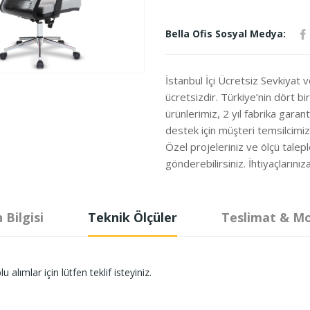
Bella Ofis Sosyal Medya:
İstanbul İçi Ücretsiz Sevkiyat 
ücretsizdir. Türkiye’nin dört b
ürünlerimiz, 2 yıl fabrika garanti
destek için müşteri temsilcimi
Özel projeleriniz ve ölçü talepl
gönderebilirsiniz. İhtiyaçları
 Bilgisi
Teknik Ölçüler
Teslimat & M
lımlar için lütfen teklif isteyiniz.