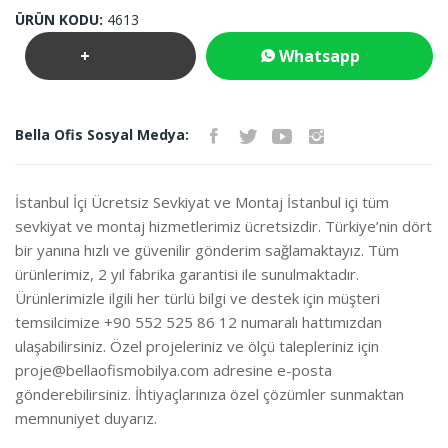
ÜRÜN KODU:
4613
+
Whatsapp
Teklif
İletişim
Bella Ofis Sosyal Medya:
İste
İstanbul İçi Ücretsiz Sevkiyat ve Montaj İstanbul içi tüm
sevkiyat ve montaj hizmetlerimiz ücretsizdir. Türkiye’nin dört
bir yanına hızlı ve güvenilir gönderim sağlamaktayız. Tüm
ürünlerimiz, 2 yıl fabrika garantisi ile sunulmaktadır.
Ürünlerimizle ilgili her türlü bilgi ve destek için müşteri
temsilcimize +90 552 525 86 12 numaralı hattımızdan
ulaşabilirsiniz. Özel projeleriniz ve ölçü talepleriniz için
proje@bellaofismobilya.com
adresine e-posta
gönderebilirsiniz. İhtiyaçlarınıza özel çözümler sunmaktan
memnuniyet duyarız.