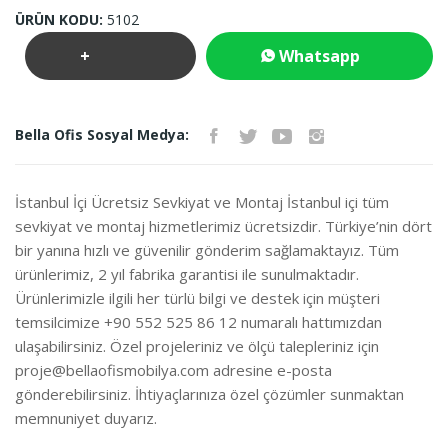
ÜRÜN KODU:
5102
+
Whatsapp
Teklif
İletişim
Bella Ofis Sosyal Medya:
İste
İstanbul İçi Ücretsiz Sevkiyat ve Montaj İstanbul içi tüm
sevkiyat ve montaj hizmetlerimiz ücretsizdir. Türkiye’nin dört
bir yanına hızlı ve güvenilir gönderim sağlamaktayız. Tüm
ürünlerimiz, 2 yıl fabrika garantisi ile sunulmaktadır.
Ürünlerimizle ilgili her türlü bilgi ve destek için müşteri
temsilcimize +90 552 525 86 12 numaralı hattımızdan
ulaşabilirsiniz. Özel projeleriniz ve ölçü talepleriniz için
proje@bellaofismobilya.com
adresine e-posta
gönderebilirsiniz. İhtiyaçlarınıza özel çözümler sunmaktan
memnuniyet duyarız.