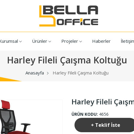
Kurumsal
Ürünler
Projeler
Haberler
İletişi
Harley Fileli Çaışma Koltuğu
Anasayfa
Harley Fileli Çaışma Koltuğu
Harley Fileli Çaış
ÜRÜN KODU:
4656
+ Teklif İste