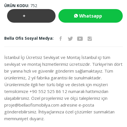
ÜRÜN KODU:
752
+
Whatsapp
Teklif
İletişim
Bella Ofis Sosyal Medya:
İste
İstanbul İçi Ücretsiz Sevkiyat ve Montaj İstanbul içi tüm
sevkiyat ve montaj hizmetlerimiz ücretsizdir. Türkiye’nin dört
bir yanına hızlı ve güvenilir gönderim sağlamaktayız. Tüm
ürünlerimiz, 2 yıl fabrika garantisi ile sunulmaktadır.
Ürünlerimizle ilgili her türlü bilgi ve destek için müşteri
temsilcimize +90 552 525 86 12 numaralı hattımızdan
ulaşabilirsiniz. Özel projeleriniz ve ölçü talepleriniz için
proje@bellaofismobilya.com
adresine e-posta
gönderebilirsiniz. İhtiyaçlarınıza özel çözümler sunmaktan
memnuniyet duyarız.