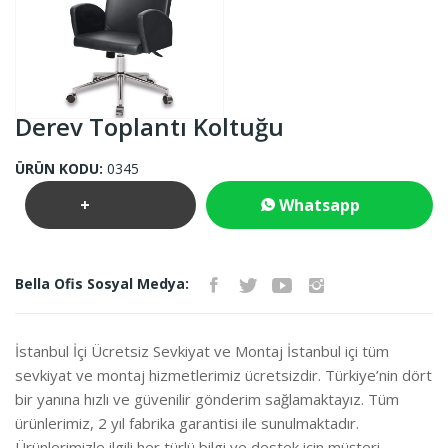
Derev Toplantı Koltuğu
ÜRÜN KODU:
0345
+
Whatsapp
Teklif
İletişim
Bella Ofis Sosyal Medya:
İste
İstanbul İçi Ücretsiz Sevkiyat ve Montaj İstanbul içi tüm
sevkiyat ve montaj hizmetlerimiz ücretsizdir. Türkiye’nin dört
bir yanına hızlı ve güvenilir gönderim sağlamaktayız. Tüm
ürünlerimiz, 2 yıl fabrika garantisi ile sunulmaktadır.
Ürünlerimizle ilgili her türlü bilgi ve destek için müşteri