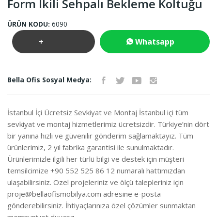
Form İkili Sehpalı Bekleme Koltuğu
ÜRÜN KODU:
6090
+
Whatsapp
Teklif
İletişim
Bella Ofis Sosyal Medya:
İste
İstanbul İçi Ücretsiz Sevkiyat ve Montaj İstanbul içi tüm
sevkiyat ve montaj hizmetlerimiz ücretsizdir. Türkiye’nin dört
bir yanına hızlı ve güvenilir gönderim sağlamaktayız. Tüm
ürünlerimiz, 2 yıl fabrika garantisi ile sunulmaktadır.
Ürünlerimizle ilgili her türlü bilgi ve destek için müşteri
temsilcimize +90 552 525 86 12 numaralı hattımızdan
ulaşabilirsiniz. Özel projeleriniz ve ölçü talepleriniz için
proje@bellaofismobilya.com
adresine e-posta
gönderebilirsiniz. İhtiyaçlarınıza özel çözümler sunmaktan
memnuniyet duyarız.