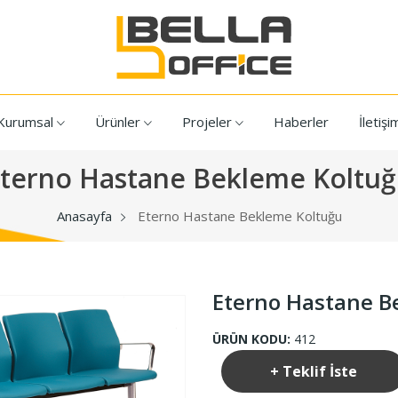
Kurumsal
Ürünler
Projeler
Haberler
İletişi
terno Hastane Bekleme Koltu
Anasayfa
Eterno Hastane Bekleme Koltuğu
Eterno Hastane B
ÜRÜN KODU:
412
+ Teklif İste