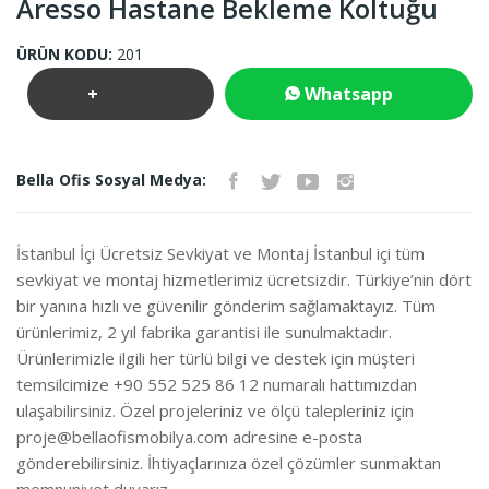
Aresso Hastane Bekleme Koltuğu
ÜRÜN KODU:
201
+
Whatsapp
Teklif
İletişim
Bella Ofis Sosyal Medya:
İste
İstanbul İçi Ücretsiz Sevkiyat ve Montaj İstanbul içi tüm
sevkiyat ve montaj hizmetlerimiz ücretsizdir. Türkiye’nin dört
bir yanına hızlı ve güvenilir gönderim sağlamaktayız. Tüm
ürünlerimiz, 2 yıl fabrika garantisi ile sunulmaktadır.
Ürünlerimizle ilgili her türlü bilgi ve destek için müşteri
temsilcimize +90 552 525 86 12 numaralı hattımızdan
ulaşabilirsiniz. Özel projeleriniz ve ölçü talepleriniz için
proje@bellaofismobilya.com
adresine e-posta
gönderebilirsiniz. İhtiyaçlarınıza özel çözümler sunmaktan
memnuniyet duyarız.