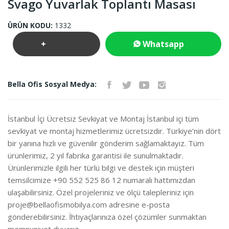
Svago Yuvarlak Toplantı Masası
ÜRÜN KODU:
1332
+
Whatsapp
Teklif
İletişim
Bella Ofis Sosyal Medya:
İste
İstanbul İçi Ücretsiz Sevkiyat ve Montaj İstanbul içi tüm
sevkiyat ve montaj hizmetlerimiz ücretsizdir. Türkiye’nin dört
bir yanına hızlı ve güvenilir gönderim sağlamaktayız. Tüm
ürünlerimiz, 2 yıl fabrika garantisi ile sunulmaktadır.
Ürünlerimizle ilgili her türlü bilgi ve destek için müşteri
temsilcimize +90 552 525 86 12 numaralı hattımızdan
ulaşabilirsiniz. Özel projeleriniz ve ölçü talepleriniz için
proje@bellaofismobilya.com
adresine e-posta
gönderebilirsiniz. İhtiyaçlarınıza özel çözümler sunmaktan
memnuniyet duyarız.