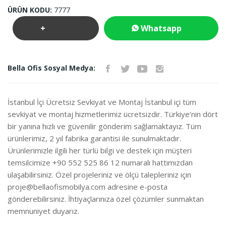
ÜRÜN KODU:
7777
+
Whatsapp
Teklif
İletişim
Bella Ofis Sosyal Medya:
İste
İstanbul İçi Ücretsiz Sevkiyat ve Montaj İstanbul içi tüm
sevkiyat ve montaj hizmetlerimiz ücretsizdir. Türkiye’nin dört
bir yanına hızlı ve güvenilir gönderim sağlamaktayız. Tüm
ürünlerimiz, 2 yıl fabrika garantisi ile sunulmaktadır.
Ürünlerimizle ilgili her türlü bilgi ve destek için müşteri
temsilcimize +90 552 525 86 12 numaralı hattımızdan
ulaşabilirsiniz. Özel projeleriniz ve ölçü talepleriniz için
proje@bellaofismobilya.com
adresine e-posta
gönderebilirsiniz. İhtiyaçlarınıza özel çözümler sunmaktan
memnuniyet duyarız.