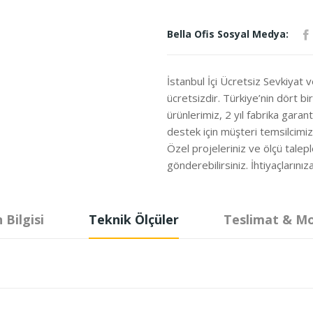
Bella Ofis Sosyal Medya:
İstanbul İçi Ücretsiz Sevkiyat 
ücretsizdir. Türkiye’nin dört b
ürünlerimiz, 2 yıl fabrika garanti
destek için müşteri temsilcimi
Özel projeleriniz ve ölçü talepl
gönderebilirsiniz. İhtiyaçları
 Bilgisi
Teknik Ölçüler
Teslimat & M