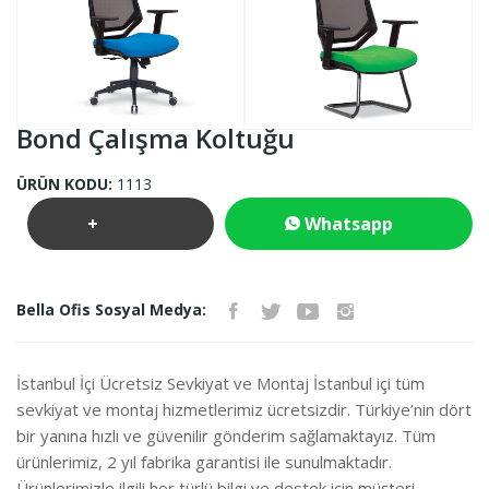
Bond Çalışma Koltuğu
ÜRÜN KODU:
1113
+
Whatsapp
Teklif
İletişim
Bella Ofis Sosyal Medya:
İste
İstanbul İçi Ücretsiz Sevkiyat ve Montaj İstanbul içi tüm
sevkiyat ve montaj hizmetlerimiz ücretsizdir. Türkiye’nin dört
bir yanına hızlı ve güvenilir gönderim sağlamaktayız. Tüm
ürünlerimiz, 2 yıl fabrika garantisi ile sunulmaktadır.
Ürünlerimizle ilgili her türlü bilgi ve destek için müşteri