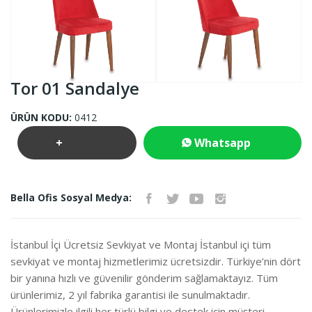
Tor 01 Sandalye
ÜRÜN KODU:
0412
+
Whatsapp
Teklif
İletişim
Bella Ofis Sosyal Medya:
İste
İstanbul İçi Ücretsiz Sevkiyat ve Montaj İstanbul içi tüm
sevkiyat ve montaj hizmetlerimiz ücretsizdir. Türkiye’nin dört
bir yanına hızlı ve güvenilir gönderim sağlamaktayız. Tüm
ürünlerimiz, 2 yıl fabrika garantisi ile sunulmaktadır.
Ürünlerimizle ilgili her türlü bilgi ve destek için müşteri