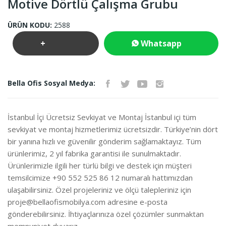
Motive Dörtlü Çalışma Grubu
ÜRÜN KODU:
2588
+
Whatsapp
Teklif
İletişim
Bella Ofis Sosyal Medya:
İste
İstanbul İçi Ücretsiz Sevkiyat ve Montaj İstanbul içi tüm
sevkiyat ve montaj hizmetlerimiz ücretsizdir. Türkiye’nin dört
bir yanına hızlı ve güvenilir gönderim sağlamaktayız. Tüm
ürünlerimiz, 2 yıl fabrika garantisi ile sunulmaktadır.
Ürünlerimizle ilgili her türlü bilgi ve destek için müşteri
temsilcimize +90 552 525 86 12 numaralı hattımızdan
ulaşabilirsiniz. Özel projeleriniz ve ölçü talepleriniz için
proje@bellaofismobilya.com
adresine e-posta
gönderebilirsiniz. İhtiyaçlarınıza özel çözümler sunmaktan
memnuniyet duyarız.