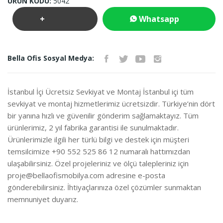
ÜRÜN KODU:
5042
+
Whatsapp
Teklif
İletişim
Bella Ofis Sosyal Medya:
İste
İstanbul İçi Ücretsiz Sevkiyat ve Montaj İstanbul içi tüm
sevkiyat ve montaj hizmetlerimiz ücretsizdir. Türkiye’nin dört
bir yanına hızlı ve güvenilir gönderim sağlamaktayız. Tüm
ürünlerimiz, 2 yıl fabrika garantisi ile sunulmaktadır.
Ürünlerimizle ilgili her türlü bilgi ve destek için müşteri
temsilcimize +90 552 525 86 12 numaralı hattımızdan
ulaşabilirsiniz. Özel projeleriniz ve ölçü talepleriniz için
proje@bellaofismobilya.com
adresine e-posta
gönderebilirsiniz. İhtiyaçlarınıza özel çözümler sunmaktan
memnuniyet duyarız.