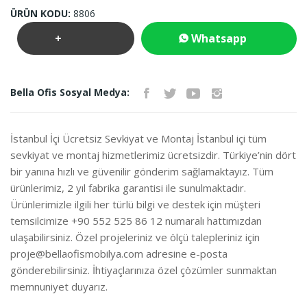
ÜRÜN KODU:
8806
+
Whatsapp
Teklif
İletişim
Bella Ofis Sosyal Medya:
İste
İstanbul İçi Ücretsiz Sevkiyat ve Montaj İstanbul içi tüm
sevkiyat ve montaj hizmetlerimiz ücretsizdir. Türkiye’nin dört
bir yanına hızlı ve güvenilir gönderim sağlamaktayız. Tüm
ürünlerimiz, 2 yıl fabrika garantisi ile sunulmaktadır.
Ürünlerimizle ilgili her türlü bilgi ve destek için müşteri
temsilcimize +90 552 525 86 12 numaralı hattımızdan
ulaşabilirsiniz. Özel projeleriniz ve ölçü talepleriniz için
proje@bellaofismobilya.com
adresine e-posta
gönderebilirsiniz. İhtiyaçlarınıza özel çözümler sunmaktan
memnuniyet duyarız.