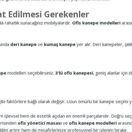
at Edilmesi Gerekenler
da rahatlık sunacağınız mobilyalardır.
Ofis kanepe modelleri
arası
asında
deri kanepe
ve
kumaş kanepe
yer alır. Deri kanepeler, şı
epe
modelleri seçebilirsiniz.
3'lü ofis kanepesi
, geniş alanlar için
bi faktörlere bağlı olarak değişir. Uzun ömürlü bir kanepe seçimi yap
 işlevsel hem de estetik açıdan en önemli parçalarıdır. Doğru seçim
erisinden
ofis yönetici masası
ve
ofis kanepe modelleri
arasınd
iğini artırır hem de misafirlerinize profesyonel bir izlenim bırakır.