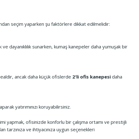
ndan seçim yaparken şu faktörlere dikkat edilmelidir:
klık ve dayanıklılık sunarken, kumaş kanepeler daha yumuşak bir
 idealdir, ancak daha küçük ofislerde
2'li ofis kanepesi
daha
arak yatırımınızı koruyabilirsiniz.
i yapmak, ofisinizde konforlu bir çalışma ortamı ve prestijli
an tarzınıza ve ihtiyacınıza uygun seçenekleri