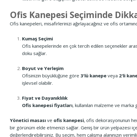
Ofis Kanepesi Seçiminde Dikk
Ofis kanepeleri, misafirlerinizi ağırlayacağınız ve ofis ortamın
Kumaş Seçimi
Ofis kanepelerinde en çok tercih edilen seçenekler ar
doku sağlar.
Boyut ve Yerleşim
Ofisinizin büyüklüğüne göre
3'lü kanepe
veya
2'li kan
işlevsel olabilir.
Fiyat ve Dayanıklılık
Ofis kanepesi fiyatları
, kullanılan malzeme ve marka gi
Yönetici masası
ve
ofis kanepesi
, ofis dekorasyonunun hem
bir görünüm elde etmenizi sağlar. Geniş bir ürün yelpazesi iç
değerlendirebilirsiniz. Bu seçim, hem çalışma alanınızın verimlil