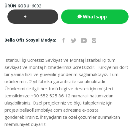
ÜRÜN KODU:
6002
+
Whatsapp
Teklif
İletişim
Bella Ofis Sosyal Medya:
İste
İstanbul İçi Ücretsiz Sevkiyat ve Montaj İstanbul içi tüm
sevkiyat ve montaj hizmetlerimiz ücretsizdir. Türkiye’nin dört
bir yanına hızlı ve güvenilir gönderim sağlamaktayız. Tüm
ürünlerimiz, 2 yıl fabrika garantisi ile sunulmaktadır.
Ürünlerimizle ilgili her türlü bilgi ve destek için müşteri
temsilcimize +90 552 525 86 12 numaralı hattımızdan
ulaşabilirsiniz. Özel projeleriniz ve ölçü talepleriniz için
proje@bellaofismobilya.com
adresine e-posta
gönderebilirsiniz. İhtiyaçlarınıza özel çözümler sunmaktan
memnuniyet duyarız.